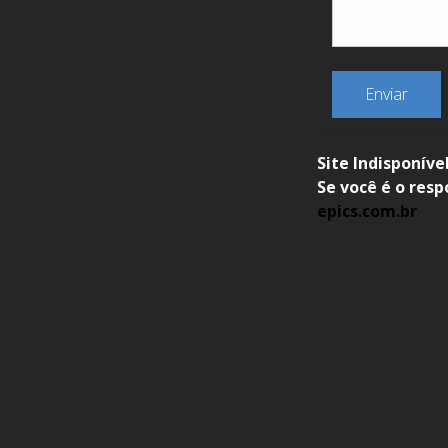
Enviar
Site Indisponíve
Se você é o resp
epics.com.br